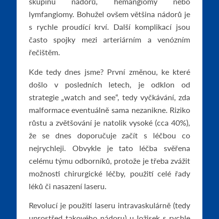
skupinu nádorů, hemangiomy nebo
lymfangiomy. Bohužel ovšem většina nádorů je
s rychle proudící krví. Další komplikací jsou
často spojky mezi arteriárním a venózním
řečištěm.
Kde tedy dnes jsme? První změnou, ke které
došlo v posledních letech, je odklon od
strategie „watch and see“, tedy vyčkávání, zda
malformace eventuálně sama nezanikne. Riziko
růstu a zvětšování je natolik vysoké (cca 40%),
že se dnes doporučuje začít s léčbou co
nejrychleji. Obvykle je tato léčba svěřena
celému týmu odborníků, protože je třeba zvážit
možnosti chirurgické léčby, použití celé řady
léků či nasazení laseru.
Revolucí je použití laseru intravaskulárně (tedy
uprostřed takového nádoru) u ložisek s rychle