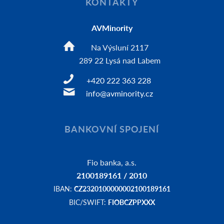
KONTAKTY
AVMinority
Na Výsluní 2117
289 22 Lysá nad Labem
+420 222 363 228
info@avminority.cz
BANKOVNÍ SPOJENÍ
Fio banka, a.s.
2100189161 / 2010
IBAN:
CZ2320100000002100189161
BIC/SWIFT:
FIOBCZPPXXX