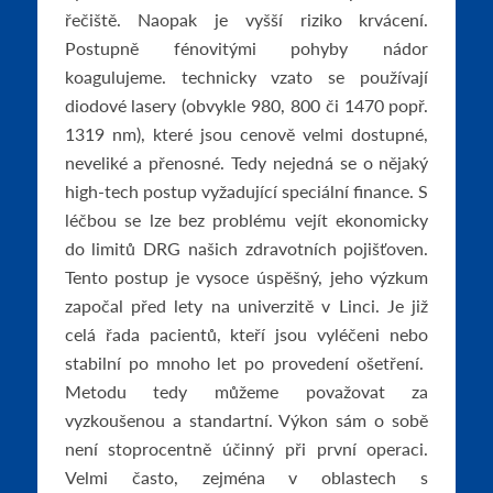
řečiště. Naopak je vyšší riziko krvácení.
Postupně fénovitými pohyby nádor
koagulujeme. technicky vzato se používají
diodové lasery (obvykle 980, 800 či 1470 popř.
1319 nm), které jsou cenově velmi dostupné,
neveliké a přenosné. Tedy nejedná se o nějaký
high-tech postup vyžadující speciální finance. S
léčbou se lze bez problému vejít ekonomicky
do limitů DRG našich zdravotních pojišťoven.
Tento postup je vysoce úspěšný, jeho výzkum
započal před lety na univerzitě v Linci. Je již
celá řada pacientů, kteří jsou vyléčeni nebo
stabilní po mnoho let po provedení ošetření.
Metodu tedy můžeme považovat za
vyzkoušenou a standartní. Výkon sám o sobě
není stoprocentně účinný při první operaci.
Velmi často, zejména v oblastech s