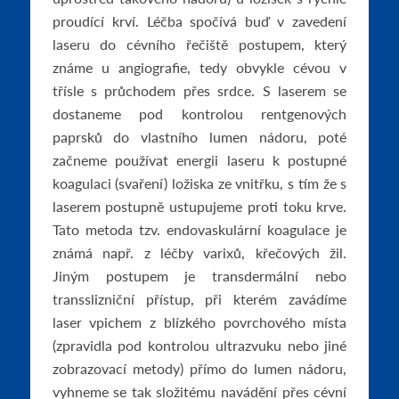
proudící krví. Léčba spočívá buď v zavedení
laseru do cévního řečiště postupem, který
známe u angiografie, tedy obvykle cévou v
třísle s průchodem přes srdce. S laserem se
dostaneme pod kontrolou rentgenových
paprsků do vlastního lumen nádoru, poté
začneme používat energii laseru k postupné
koagulaci (svaření) ložiska ze vnitřku, s tím že s
laserem postupně ustupujeme proti toku krve.
Tato metoda tzv. endovaskulární koagulace je
známá např. z léčby varixů, křečových žil.
Jiným postupem je transdermální nebo
transslizniční přístup, při kterém zavádíme
laser vpichem z blízkého povrchového místa
(zpravidla pod kontrolou ultrazvuku nebo jiné
zobrazovací metody) přímo do lumen nádoru,
vyhneme se tak složitému navádění přes cévní