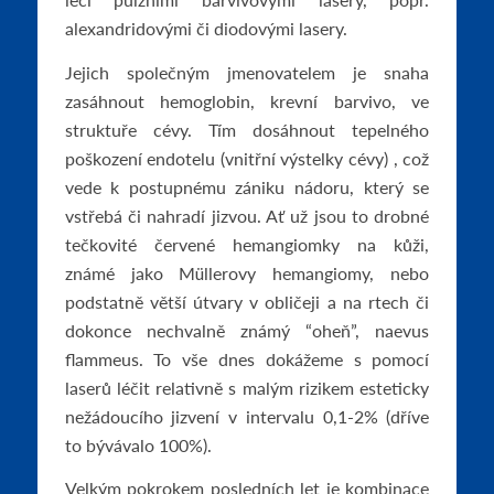
alexandridovými či diodovými lasery.
Jejich společným jmenovatelem je snaha
zasáhnout hemoglobin, krevní barvivo, ve
struktuře cévy. Tím dosáhnout tepelného
poškození endotelu (vnitřní výstelky cévy) , což
vede k postupnému zániku nádoru, který se
vstřebá či nahradí jizvou. Ať už jsou to drobné
tečkovité červené hemangiomky na kůži,
známé jako Müllerovy hemangiomy, nebo
podstatně větší útvary v obličeji a na rtech či
dokonce nechvalně známý “oheň”, naevus
flammeus. To vše dnes dokážeme s pomocí
laserů léčit relativně s malým rizikem esteticky
nežádoucího jizvení v intervalu 0,1-2% (dříve
to bývávalo 100%).
Velkým pokrokem posledních let je kombinace