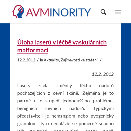
Úloha laserů v léčbě vaskulárních
malformací
/
/
12.2.2012
in
Aktuality
,
Zajímavosti ke stažení
12.2. 2012
Lasery zcela změnily léčbu nádorů
pocházejících z cévní tkáně. Zejména je to
patrné u o stupeň jednoduššího problému,
benigních cévních nádorů. Typickými
představiteli je hemangiom nebo pyogenický
granulom. Tyto neoplázie se poměrně snadno
léčí pulzními barvivovými lasery, popř.