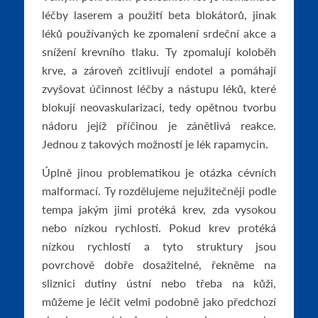
léčby laserem a použití beta blokátorů, jinak
léků používaných ke zpomalení srdeční akce a
snížení krevního tlaku. Ty zpomalují koloběh
krve, a zároveň zcitlivují endotel a pomáhají
zvyšovat účinnost léčby a nástupu léků, které
blokují neovaskularizaci, tedy opětnou tvorbu
nádoru jejíž příčinou je zánětlivá reakce.
Jednou z takových možností je lék rapamycin.
Úplně jinou problematikou je otázka cévních
malformací. Ty rozdělujeme nejužitečněji podle
tempa jakým jimi protéká krev, zda vysokou
nebo nízkou rychlostí. Pokud krev protéká
nízkou rychlostí a tyto struktury jsou
povrchově dobře dosažitelné, řekněme na
sliznici dutiny ústní nebo třeba na kůži,
můžeme je léčit velmi podobně jako předchozí