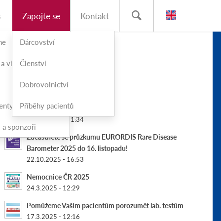
s
Zapojte se
Kontakt
me
Dárcovství
POSLEDNÍ PŘÍSPĚVKY
 a vize
Členství
Nemocnice ČR 2026
Dobrovolnictví
10.7.2026 - 16:53
enty
Příběhy pacientů
PF 2026
18.12.2025 - 21:34
i a sponzoři
Zúčastněte se průzkumu EURORDIS Rare Disease
Barometer 2025 do 16. listopadu!
22.10.2025 - 16:53
Nemocnice ČR 2025
24.3.2025 - 12:29
Pomůžeme Vašim pacientům porozumět lab. testům
17.3.2025 - 12:16