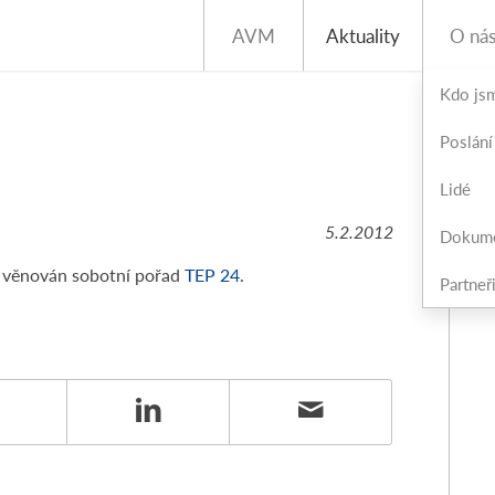
AVM
Aktuality
O ná
Kdo js
Poslání
Lidé
5.2.2012
Dokum
 věnován sobotní pořad
TEP 24
.
Partneř