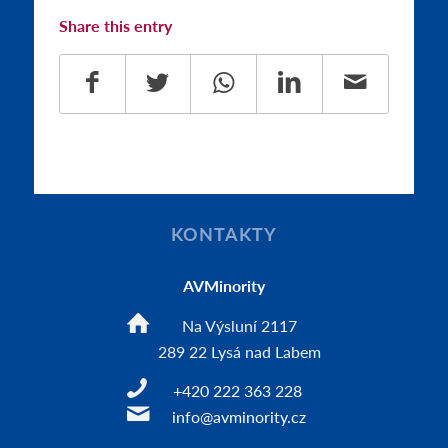
Share this entry
KONTAKTY
AVMinority
Na Výsluní 2117
289 22 Lysá nad Labem
+420 222 363 228
info@avminority.cz