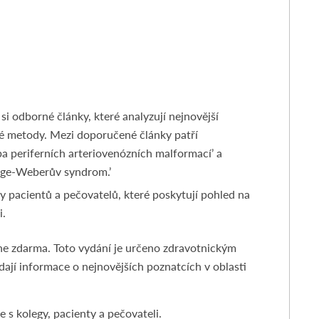
si odborné články, které analyzují nejnovější
né metody. Mezi doporučené články patří
ba periferních arteriovenózních malformací’ a
urge-Weberův syndrom.’
hy pacientů a pečovatelů, které poskytují pohled na
i.
ne zdarma. Toto vydání je určeno zdravotnickým
ají informace o nejnovějších poznatcích v oblasti
s kolegy, pacienty a pečovateli.