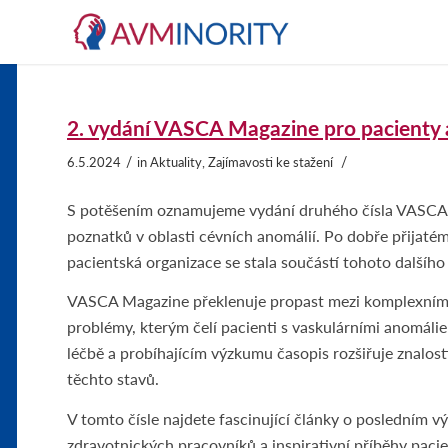
2. vydání VASCA Magazine pro pacienty 
/
/
6.5.2024
in
Aktuality
,
Zajímavosti ke stažení
S potěšením oznamujeme vydání druhého čísla VASCA 
poznatků v oblasti cévních anomálií. Po dobře přijaté
pacientská organizace se stala součástí tohoto dalšího
VASCA Magazine překlenuje propast mezi komplexními
problémy, kterým čelí pacienti s vaskulárními anomálie
léčbě a probíhajícím výzkumu časopis rozšiřuje znalos
těchto stavů.
V tomto čísle najdete fascinující články o posledním vý
zdravotnických pracovníků a inspirativní příběhy paci