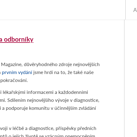
a odborníky
Magazine, důvěryhodného zdroje nejnovějších
m
prvním vydání
jsme hrdí na to, že také naše
 pokračování.
 lékařskými informacemi a každodenními
mi. Sdílením nejnovějšího vývoje v diagnostice,
ti a podporuje komunitu v účinnějším zvládání
voji v léčbě a diagnostice, příspěvky předních
entů o jejich životě se vzácným onemocněním.