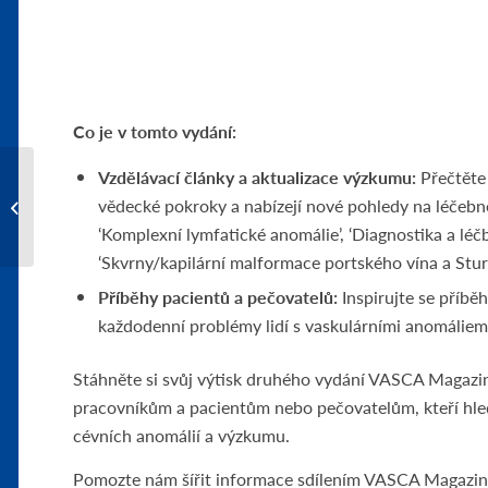
Co je v tomto vydání:
Vzdělávací články a aktualizace výzkumu:
Přečtěte 
vědecké pokroky a nabízejí nové pohledy na léčeb
Nemocnice ČR 2024
‘Komplexní lymfatické anomálie’, ‘Diagnostika a léč
‘Skvrny/kapilární malformace portského vína a St
Příběhy pacientů a pečovatelů:
Inspirujte se příbě
každodenní problémy lidí s vaskulárními anomáliem
Stáhněte si svůj výtisk druhého vydání VASCA Magazi
pracovníkům a pacientům nebo pečovatelům, kteří hled
cévních anomálií a výzkumu.
Pomozte nám šířit informace sdílením VASCA Magazine 