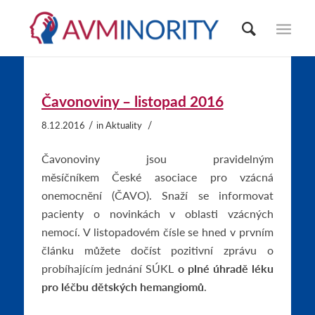
Čavonoviny – listopad 2016
/
/
8.12.2016
in
Aktuality
Čavonoviny jsou pravidelným
měsíčníkem České asociace pro vzácná
onemocnění (ČAVO). Snaží se informovat
pacienty o novinkách v oblasti vzácných
nemocí. V listopadovém čísle se hned v prvním
článku můžete dočíst pozitivní zprávu o
probíhajícím jednání SÚKL
o plné úhradě léku
pro léčbu dětských hemangiomů
.