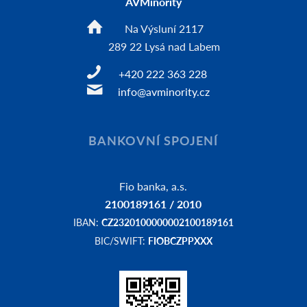
AVMinority
Na Výsluní 2117
289 22 Lysá nad Labem
+420 222 363 228
info@avminority.cz
BANKOVNÍ SPOJENÍ
Fio banka, a.s.
2100189161 / 2010
IBAN:
CZ2320100000002100189161
BIC/SWIFT:
FIOBCZPPXXX