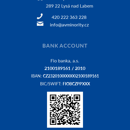
289 22 Lysá nad Labem
420 222 363 228
info@avminority.cz
BANK ACCOUNT
Fio banka, a.s.
2100189161 / 2010
IBAN:
CZ2320100000002100189161
BIC/SWIFT:
FIOBCZPPXXX