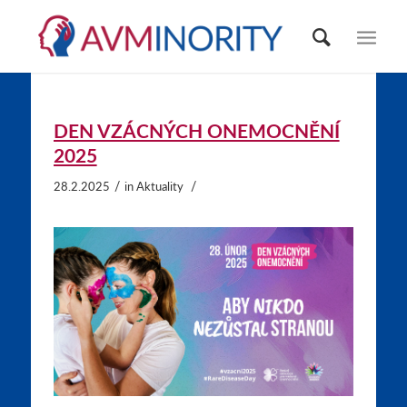
DEN VZÁCNÝCH ONEMOCNĚNÍ
2025
/
/
28.2.2025
in
Aktuality