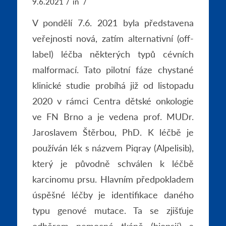
/
/
9.6.2021
in
V pondělí 7.6. 2021 byla představena
veřejnosti nová, zatím alternativní (off-
label) léčba některých typů cévních
malformací. Tato pilotní fáze chystané
klinické studie probíhá již od listopadu
2020 v rámci Centra dětské onkologie
ve FN Brno a je vedena prof. MUDr.
Jaroslavem Štěrbou, PhD. K léčbě je
používán lék s názvem Piqray (Alpelisib),
který je původně schválen k léčbě
karcinomu prsu. Hlavním předpokladem
úspěšné léčby je identifikace daného
typu genové mutace. Ta se zjišťuje
odběrem nemocné tkáně (biopsií) a