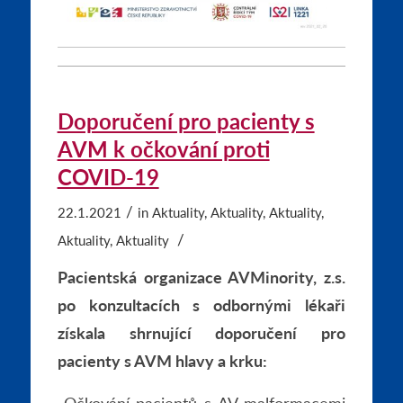
Doporučení pro pacienty s
AVM k očkování proti
COVID-19
/
22.1.2021
in
Aktuality
,
Aktuality
,
Aktuality
,
/
Aktuality
,
Aktuality
Pacientská organizace AVMinority, z.s.
po konzultacích s odbornými lékaři
získala shrnující doporučení pro
pacienty s AVM hlavy a krku:
„Očkování pacientů s AV malformacemi