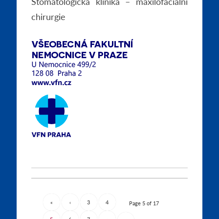
Stomatologická klinika – maxilofaciální
chirurgie
«
‹
3
4
Page 5 of 17