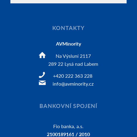
KONTAKTY
AVMinority
Na Výsluní 2117
289 22 Lysá nad Labem
+420 222 363 228
info@avminority.cz
BANKOVNÍ SPOJENÍ
Fio banka, a.s.
2100189161 / 2010