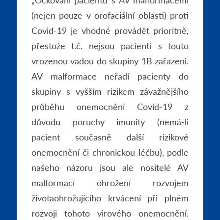
(nejen pouze v orofaciální oblasti) proti
Covid-19 je vhodné provádět prioritně,
přestože t.č. nejsou pacienti s touto
vrozenou vadou do skupiny 1B zařazeni.
AV malformace neřadí pacienty do
skupiny s vyšším rizikem závažnějšího
průběhu onemocnění Covid-19 z
důvodu poruchy imunity (nemá-li
pacient současně další rizikové
onemocnění či chronickou léčbu), podle
našeho názoru jsou ale nositelé AV
malformací ohrožení rozvojem
životaohrožujícího krvácení při plném
rozvoji tohoto virového onemocnění.