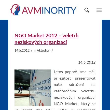
NGO Market 2012 – veletrh
neziskových organizací
/
/
14.5.2012
in
Aktuality
14.5.2012
Letos poprvé jsme měli
příležitost prezentovat
naše sdružení na
každoročním veletrhu
neziskových organizací
NGO Market, který se
uskutečnil dne 11.5. 2012 v prostorách