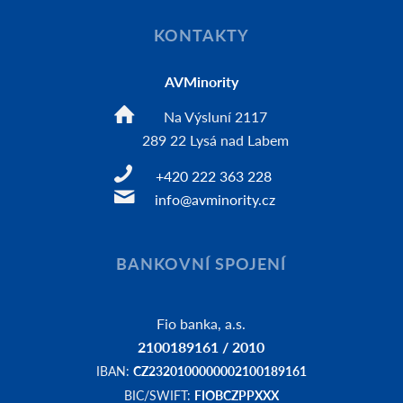
KONTAKTY
AVMinority
Na Výsluní 2117
289 22 Lysá nad Labem
+420 222 363 228
info@avminority.cz
BANKOVNÍ SPOJENÍ
Fio banka, a.s.
2100189161 / 2010
IBAN:
CZ2320100000002100189161
BIC/SWIFT:
FIOBCZPPXXX