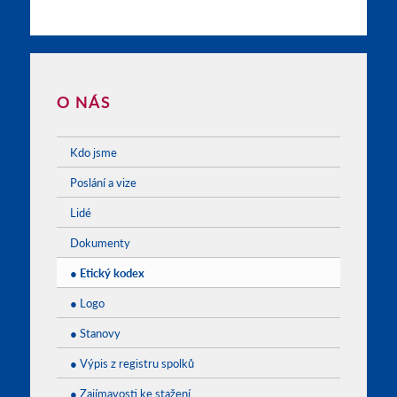
O NÁS
Kdo jsme
Poslání a vize
Lidé
Dokumenty
● Etický kodex
● Logo
● Stanovy
● Výpis z registru spolků
● Zajímavosti ke stažení