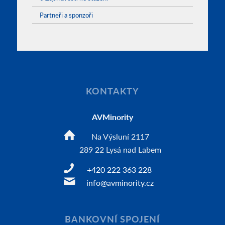
Partneři a sponzoři
KONTAKTY
AVMinority
Na Výsluní 2117
289 22 Lysá nad Labem
+420 222 363 228
info@avminority.cz
BANKOVNÍ SPOJENÍ