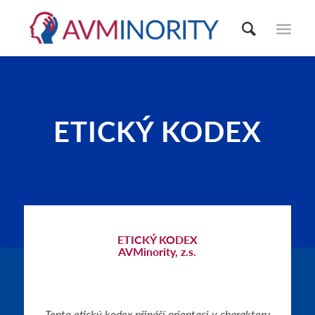
ETICKÝ KODEX
ETICKÝ KODEX
AVMinority, z.s.
Tento etický kodex přináší orientaci v charakteru