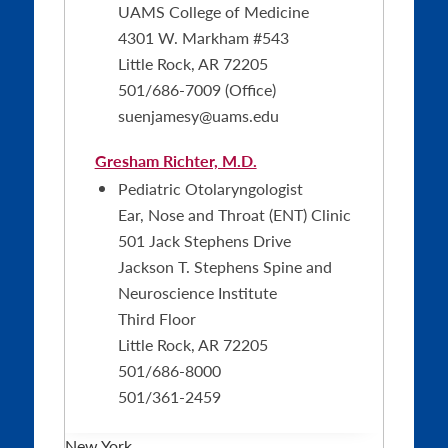
UAMS College of Medicine
4301 W. Markham #543
Little Rock, AR 72205
501/686-7009 (Office)
suenjamesy@uams.edu
Gresham Richter, M.D.
Pediatric Otolaryngologist
Ear, Nose and Throat (ENT) Clinic
501 Jack Stephens Drive
Jackson T. Stephens Spine and
Neuroscience Institute
Third Floor
Little Rock, AR 72205
501/686-8000
501/361-2459
New York