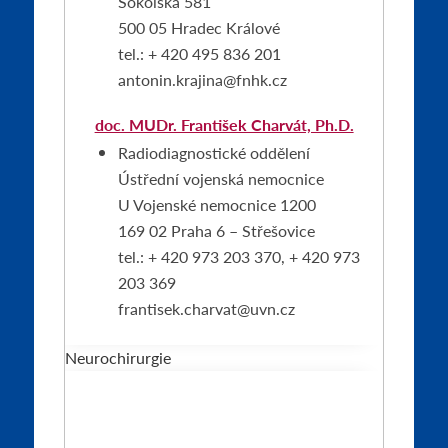
Sokolská 581
500 05 Hradec Králové
tel.: + 420 495 836 201
antonin.krajina@fnhk.cz
doc. MUDr. František Charvát, Ph.D.
Radiodiagnostické oddělení
Ústřední vojenská nemocnice
U Vojenské nemocnice 1200
169 02 Praha 6 – Střešovice
tel.: + 420 973 203 370, + 420 973
203 369
frantisek.charvat@uvn.cz
Neurochirurgie