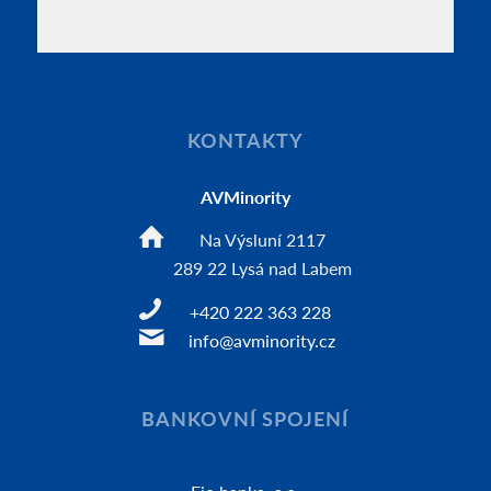
KONTAKTY
AVMinority
Na Výsluní 2117
289 22 Lysá nad Labem
+420 222 363 228
info@avminority.cz
BANKOVNÍ SPOJENÍ