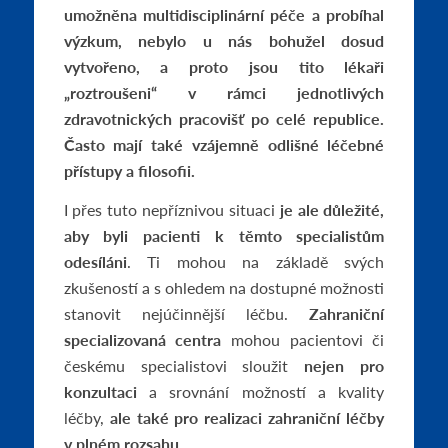
umožněna multidisciplinární péče a probíhal
výzkum, nebylo u nás bohužel dosud
vytvořeno, a proto jsou tito lékaři
„roztroušeni“ v rámci jednotlivých
zdravotnických pracovišť po celé republice.
Často mají také vzájemně odlišné léčebné
přístupy a filosofii.
I přes tuto nepříznivou situaci
je ale důležité,
aby byli pacienti k těmto specialistům
odesíláni
. Ti mohou na základě svých
zkušeností a s ohledem na dostupné možnosti
stanovit nejúčinnější léčbu.
Zahraniční
specializovaná centra
mohou pacientovi či
českému specialistovi sloužit
nejen pro
konzultaci
a srovnání možností a kvality
léčby,
ale také pro realizaci zahraniční léčby
v plném rozsahu
.